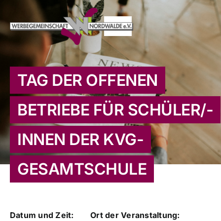
Zum
Inhalt
Toggle
springen
Navigation
HOME
TAG DER OFFENEN
AKTUELLES
BETRIEBE FÜR SCHÜLER/-
VERANSTALTUNGEN
INNEN DER KVG-
TERMINE
GESAMTSCHULE
ORTSMARKETING
MITGLIEDER
Datum und Zeit:
Ort der Veranstaltung: