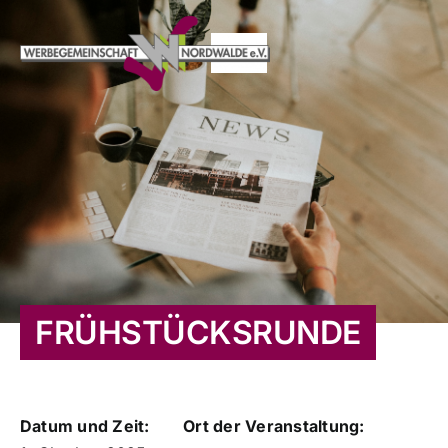
Zum
Inhalt
Toggle
springen
Navigation
HOME
AKTUELLES
VERANSTALTUNGEN
TERMINE
FRÜHSTÜCKSRUNDE
ORTSMARKETING
Datum und Zeit:
Ort der Veranstaltung:
MITGLIEDER