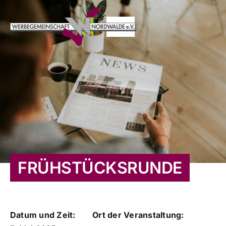
Zum
Inhalt
Toggle
springen
Navigation
HOME
AKTUELLES
VERANSTALTUNGEN
TERMINE
FRÜHSTÜCKSRUNDE
ORTSMARKETING
Datum und Zeit:
Ort der Veranstaltung:
MITGLIEDER